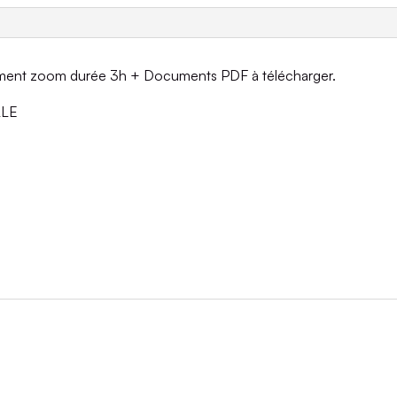
-
ÂME
ET
ement zoom durée 3h + Documents PDF à télécharger.
GUÉRISON
SPIRITUELLE
LLE