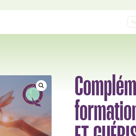
Sea
for:
Complém
formatio