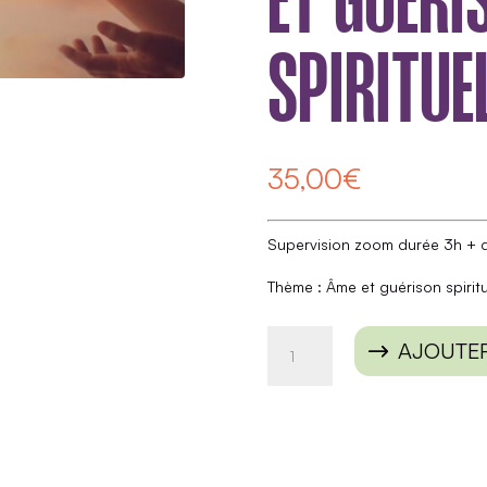
ET GUÉRI
SPIRITUE
35,00
€
Supervision zoom durée 3h + 
Thème : Âme et guérison spiritu
quantité
AJOUTER
de
Complément
de
formation
QHIA