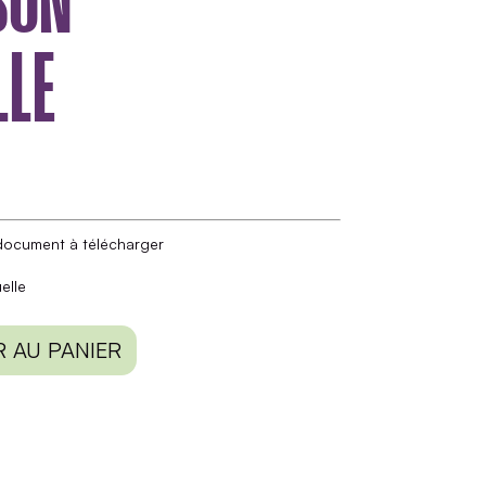
SON
LLE
document à télécharger
elle
 AU PANIER