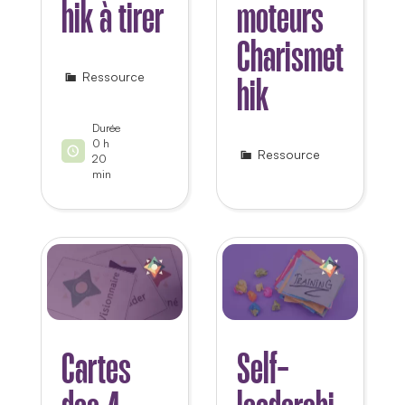
hik à tirer
moteurs
Charismet
Ressource
hik
Durée
0 h
Ressource
20
min
Cartes
Self-