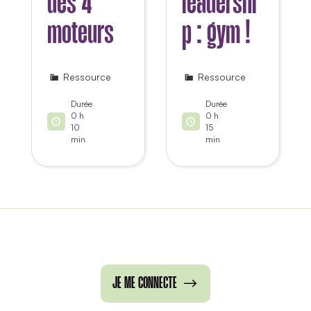
des 4
leadershi
moteurs
p : gym !
Ressource
Ressource
Durée
Durée
0 h
0 h
10
15
min
min
JE ME CONNECTE