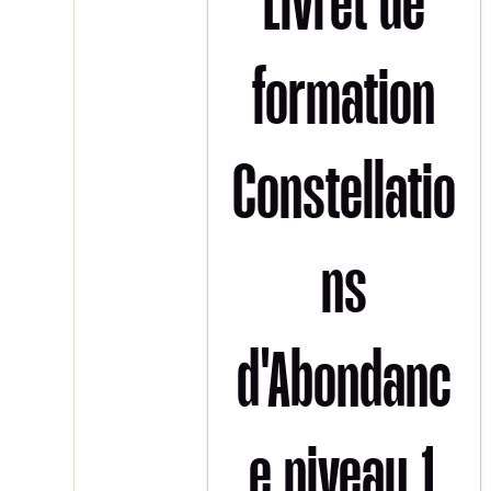
Livret de
formation
Constellatio
ns
d'Abondanc
e niveau 1