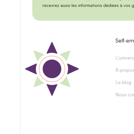
recevrez aussi les informations dédiées à vos 
Self-e
L'univers
À propo
Le blog
Nous co