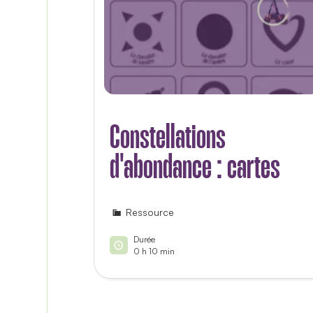
Constellations
d'abondance : cartes
Ressource
Durée
0 h 10 min