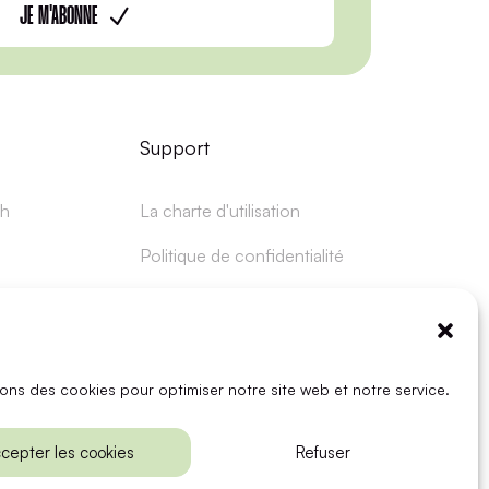
JE M'ABONNE
Support
ch
La charte d'utilisation
Politique de confidentialité
Mentions légales
C.G.V.
sons des cookies pour optimiser notre site web et notre service.
f-Emergence, 2024 | Créé avec ❣️ par
Self-sign
cepter les cookies
Refuser