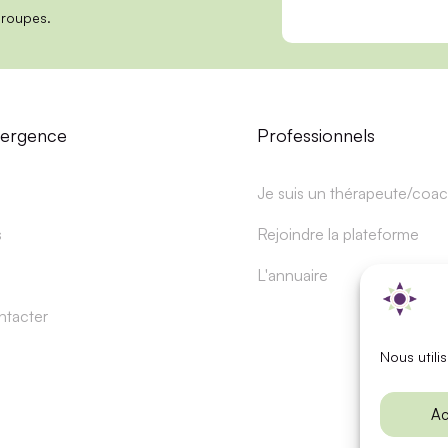
groupes.
mergence
Professionnels
Je suis un thérapeute/coa
s
Rejoindre la plateforme
L'annuaire
ntacter
Nous utili
© Sel
Ac