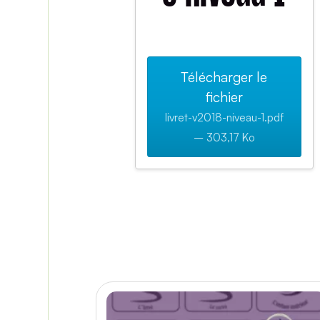
Télécharger le
fichier
livret-v2018-niveau-1.pdf
– 303,17 Ko